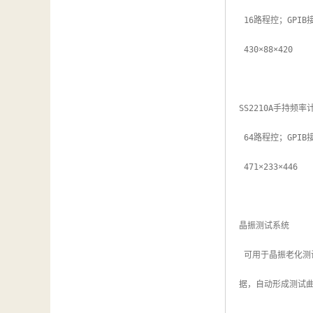
 16路程控；GPIB接口

 430×88×420

SS2210A手持频率计
 64路程控；GPIB接口

 471×233×446

晶振测试系统

 可用于晶振老化测试和温度测试，自动完成老化漂移、稳定度、准确度、日波动等参数的测量；通过射频开关的组合，可组成64～N路测试矩阵；自动记录、储存测试数
据，自动形成测试曲线；