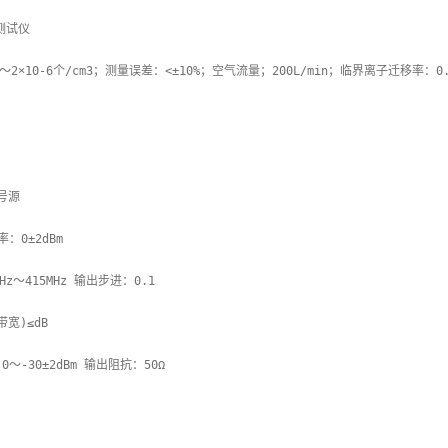
测试仪

号源

z～415MHz 输出步进：0.1

宽)≤dB

-30±2dBm 输出阻抗：50Ω
