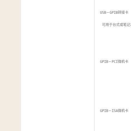
USB－GPIB转接卡

 可用于台式或笔记本电脑的USB接口与GPIB接口的直接连通，配有软件驱动，无需另行安装PCI卡和电源，使用简便

GPIB－PCI微机卡

GPIB－ISA微机卡
