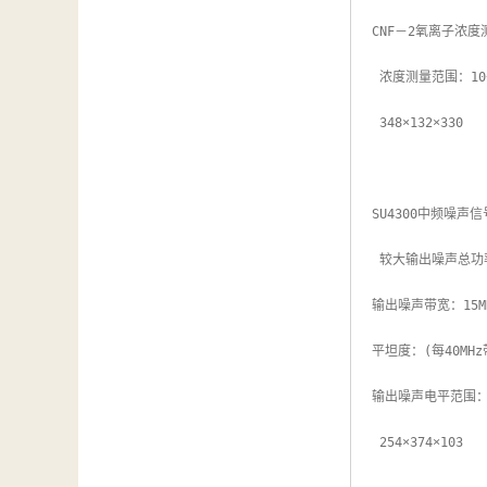
汽车维修检测设备
CNF－2氧离子浓度
 浓度测量范围：10～2×10-6个/cm3；测量误差：<±10%；空气流量；200L/min；临界离子迁移率：0.14cm2/V.s

 348×132×330

SU4300中频噪声信
 较大输出噪声总功率：0±2dBm

输出噪声带宽：15MH
平坦度：(每40MHz带
输出噪声电平范围：0～
 254×374×103
