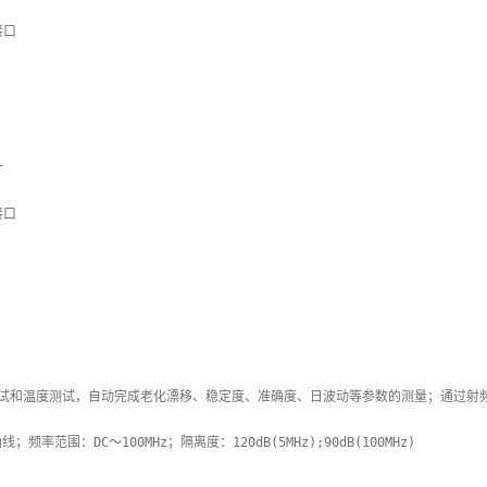


频率范围：DC～100MHz；隔离度：120dB(5MHz);90dB(100MHz)
