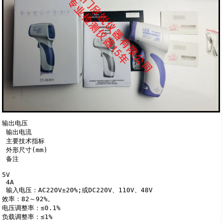
输出电压

 输出电流

 主要技术指标

 外形尺寸(mm)

 备注

5V

 4A

 输入电压：AC220V±20%;或DC220V、110V、48V

效率：82～92%。

电压调整率：≤0.1%

负载调整率：≤1%
