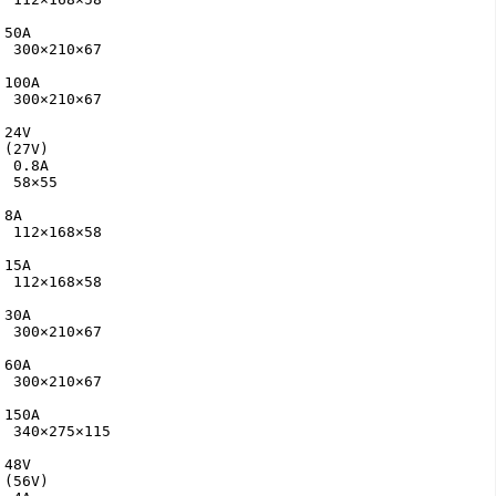
50A

 300×210×67

100A

 300×210×67

24V

(27V) 

 0.8A

 58×55

8A

 112×168×58

15A

 112×168×58

30A

 300×210×67

60A

 300×210×67

150A

 340×275×115

48V

(56V) 
