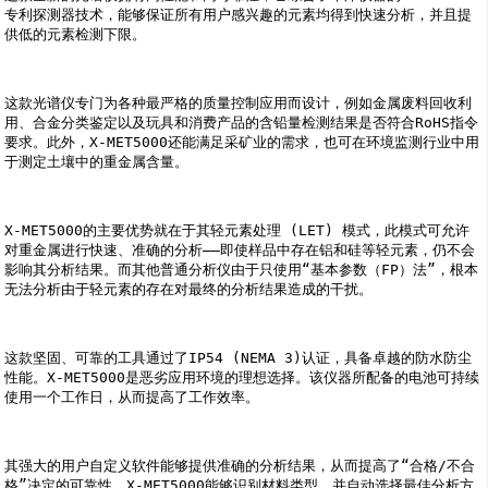
专利探测器技术，能够保证所有用户感兴趣的元素均得到快速分析，并且提
供低的元素检测下限。

这款光谱仪专门为各种最严格的质量控制应用而设计，例如金属废料回收利
用、合金分类鉴定以及玩具和消费产品的含铅量检测结果是否符合RoHS指令
要求。此外，X-MET5000还能满足采矿业的需求，也可在环境监测行业中用
于测定土壤中的重金属含量。

X-MET5000的主要优势就在于其轻元素处理 (LET) 模式，此模式可允许
对重金属进行快速、准确的分析——即使样品中存在铝和硅等轻元素，仍不会
影响其分析结果。而其他普通分析仪由于只使用“基本参数（FP）法”，根本
无法分析由于轻元素的存在对最终的分析结果造成的干扰。

这款坚固、可靠的工具通过了IP54 (NEMA 3)认证，具备卓越的防水防尘
性能。X-MET5000是恶劣应用环境的理想选择。该仪器所配备的电池可持续
使用一个工作日，从而提高了工作效率。

其强大的用户自定义软件能够提供准确的分析结果，从而提高了“合格/不合
格”决定的可靠性。X-MET5000能够识别材料类型，并自动选择最佳分析方