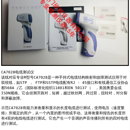
CA7028电缆测试仪

该线对应专业®型号CA7028是一种手持式电缆结构映射和故障测试仪用于对
双绞线，如STP ， FTP和SSTP电缆配有RJ - 45接口和有线通信工业协会
都568A /乙（国际标准化组织11801和EN 50137 ） ，美国奥委会或
ISDN规格。它会侦测开路对，短裤，越过铁丝网，跨过双，扭转对，对分裂
和屏蔽故障。 

示范CA7028有能力来衡量和显示的长度电缆进行测试，使用电压（速度繁
殖）所规定的用户，从一个内置的图书馆或手动。这将衡量和报告的长度所
有4双的电线电缆进行测试。它也产生一个音调的声音传播到所有的四对电缆
进行测试。
