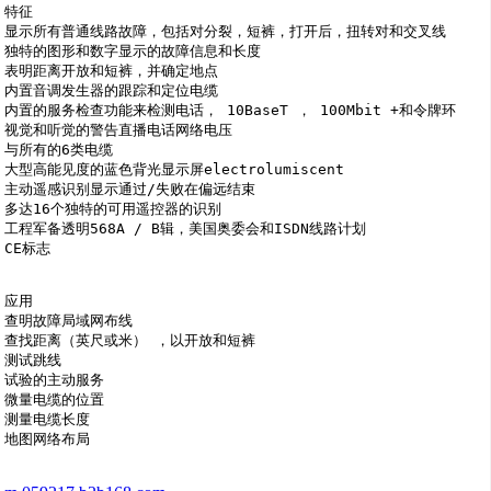
特征

显示所有普通线路故障，包括对分裂，短裤，打开后，扭转对和交叉线

独特的图形和数字显示的故障信息和长度

表明距离开放和短裤，并确定地点

内置音调发生器的跟踪和定位电缆

内置的服务检查功能来检测电话， 10BaseT ， 100Mbit +和令牌环

视觉和听觉的警告直播电话网络电压

与所有的6类电缆

大型高能见度的蓝色背光显示屏electrolumiscent 

主动遥感识别显示通过/失败在偏远结束

多达16个独特的可用遥控器的识别

工程军备透明568A / B辑，美国奥委会和ISDN线路计划

CE标志

应用

查明故障局域网布线

查找距离（英尺或米） ，以开放和短裤

测试跳线

试验的主动服务

微量电缆的位置

测量电缆长度
