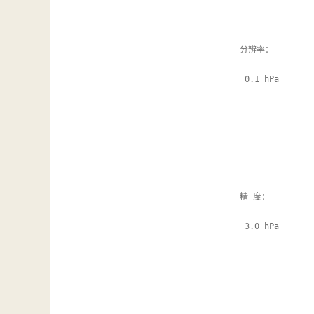
汽车维修检测设备
分辨率：

 0.1 hPa

精 度：

 3.0 hPa
