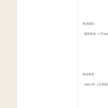
电池类型：

 碱性电池 (2节AAA)

电池寿命：

 500小时 (正常使用，关闭背光灯)
