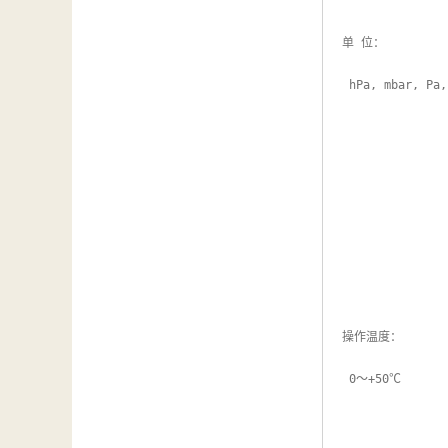
单 位：

 hPa, mbar, Pa, mmH2O, mmHg, inH2O, inHg, psi, m, ft

操作温度：

 0～+50℃
