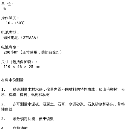
单 位：

 %

操作温度：

 -10～+50℃

电池类型：

 碱性电池 (2节AAA)

电池寿命：

 200小时 (正常使用，关闭背光灯)

尺寸（包括保护套）：

 119 × 46 × 25 mm

材料水份测量 

1.   精确测量木材水份，仪器内置不同材料的特性曲线，如山毛榉树、云
杉、松树、橡树、枫树和枞树  

2.   亦可测量水泥板、混凝土、石膏、水泥砂浆、石灰砂浆和砖头，带特
性曲线 

3.   读数锁定功能，便于读数 

4.   自检功能