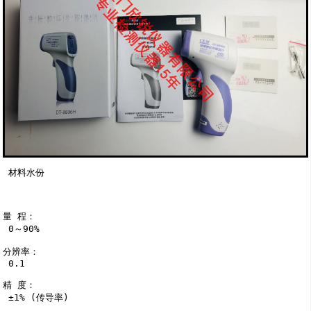
 材料水份

量 程：

 0～90%

分辨率：

 0.1

精 度：

 ±1% (传导率)
