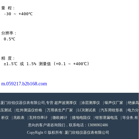
量 程：

 -30 ~ +400℃

分辨率：

 0.5℃

精 度：

 ±1.5℃ 或 1.5% 测量值 (+0.1 ~ +400℃)

m.059217.b2b168.com
厦门欣锐仪器仪表有限公司,专营
超声波测厚仪
|
涂层测厚仪
|
噪声仪厂家
|
绝缘高
压测试
|
红外测温仪价格
|
万用表生产厂家
|
LCR测试表
|
汽车用钳形表
|
电力分
析仪
|
兆欧表
|
瓦特功率计
|
微欧姆计
|
接地电阻仪
|
钳形泄漏电流
| 等业务,有
意向的客户请咨询我们，联系电话：
13696902486
CopyRight © 版权所有:
厦门欣锐仪器仪表有限公司