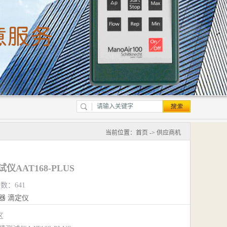
当前位置：
首页
->
供应商机
试仪AAT168-PLUS
览数：641
器
滴定仪
江区