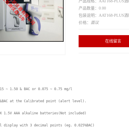
产品规格：AAT168-PLUS酒
产品数量：0.00
包装说明：AAT168-PLUS酒
价格：
面议
在线留言
15 ~ 1.50 ‰ BAC or 0.075 ~ 0.75 mg/l

‰BAC at the Calibrated point (alert level).

X 1.5V AAA alkaline batteries(Not included)

l display with 3 decimal points (eg. 0.025%BAC) 
