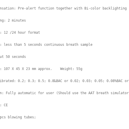
nsation: Pre-alert function together with Bi-color backlighting

ng: 2 minutes

: 12 /24 hour format

: less than 5 seconds continuous breath sample

ut 50 seconds

: 107 X 45 X 23 mm approx.    Weight: 55g

ibrated: 0.2; 0.3; 0.5; 0.8‰BAC or 0.02; 0.03; 0.05; 0.08%BAC or
n: Fully automatic for user (Should use the AAT breath simulator)
: CE                 
