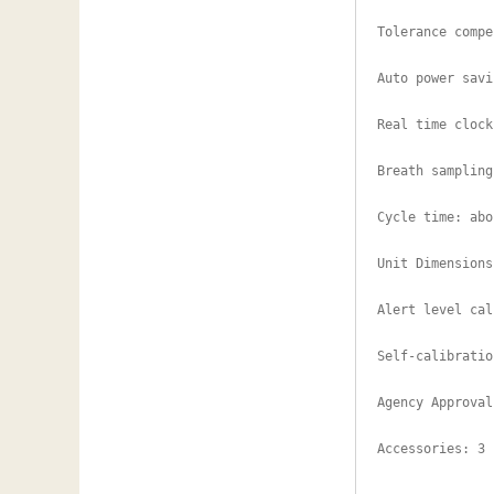
汽车维修检测设备
Tolerance compe
Auto power savi
Real time clock
Breath sampling
Cycle time: abo
Unit Dimensions
Alert level cal
Self-calibratio
Agency Approval