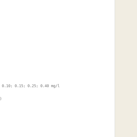
 0.10; 0.15; 0.25; 0.40 mg/l 


