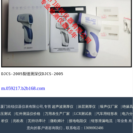
m.059217.b2b168.com
厦门欣锐仪器仪表有限公司,专营
超声波测厚仪
|
涂层测厚仪
|
噪声仪厂家
|
绝缘高
压测试
|
红外测温仪价格
|
万用表生产厂家
|
LCR测试表
|
汽车用钳形表
|
电力分
析仪
|
兆欧表
|
瓦特功率计
|
微欧姆计
|
接地电阻仪
|
钳形泄漏电流
| 等业务,有
意向的客户请咨询我们，联系电话：
13696902486