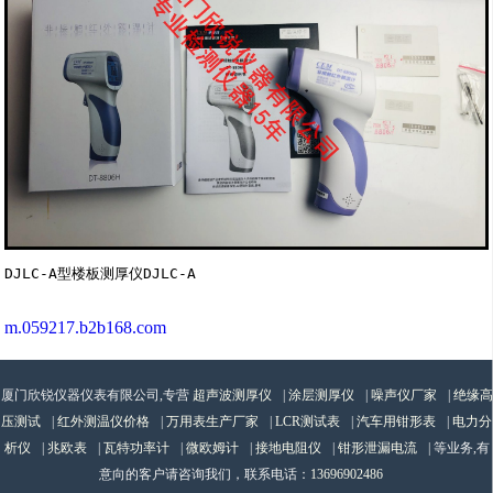
DJLC-A型楼板测厚仪DJLC-A
m.059217.b2b168.com
厦门欣锐仪器仪表有限公司,专营
超声波测厚仪
|
涂层测厚仪
|
噪声仪厂家
|
绝缘高
压测试
|
红外测温仪价格
|
万用表生产厂家
|
LCR测试表
|
汽车用钳形表
|
电力分
析仪
|
兆欧表
|
瓦特功率计
|
微欧姆计
|
接地电阻仪
|
钳形泄漏电流
| 等业务,有
意向的客户请咨询我们，联系电话：
13696902486