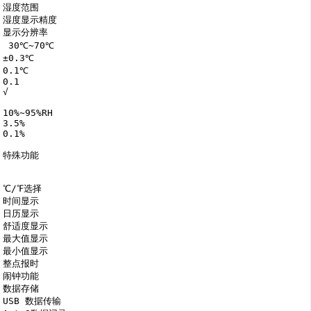
湿度范围

湿度显示精度

显示分辨率

 30℃~70℃

±0.3℃

0.1℃

0.1

√

10%~95%RH

3.5%

0.1%

特殊功能

℃/℉选择

时间显示

日历显示

舒适度显示

最大值显示

最小值显示

整点报时

闹钟功能

数据存储

USB 数据传输
