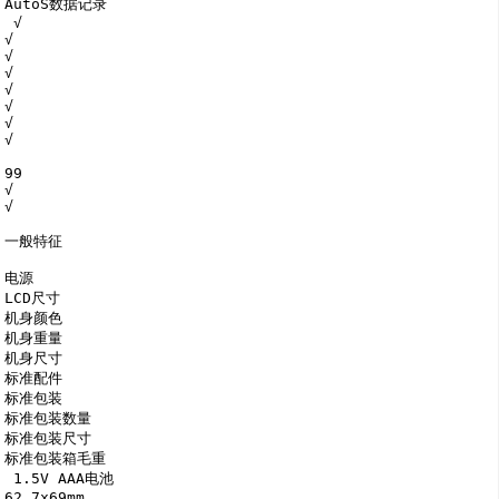
AutoS数据记录

 √

√

√

√

√

√

√

√

99

√

√

一般特征

电源

LCD尺寸

机身颜色

机身重量

机身尺寸

标准配件

标准包装

标准包装数量

标准包装尺寸

标准包装箱毛重

 1.5V AAA电池

62.7x69mm
