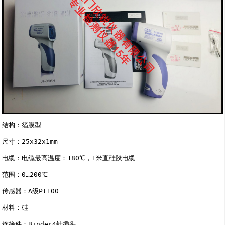
结构：箔膜型 

尺寸：25x32x1mm 

电缆：电缆最高温度：180℃，1米直硅胶电缆 

范围：0…200℃ 

传感器：A级Pt100 

材料：硅 

连接件：Binder4针插头 
