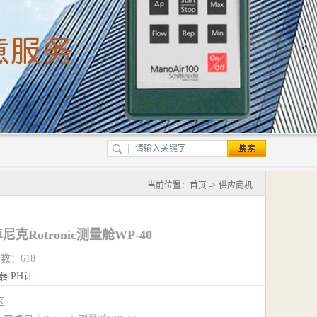
当前位置：
首页
->
供应商机
克Rotronic测量舱WP-40
览数：618
器
PH计
江区