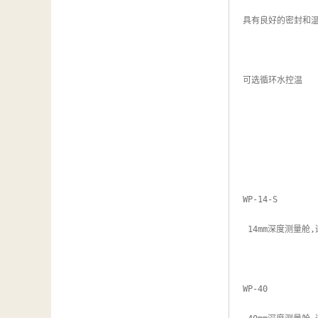
汽车维修检测设备
具有良好的密封和温
可选循环水控温

WP-14-S

 14mm深度测量舱,适用于PS14取样杯,适合于液体、粉末、浆糊的测量

WP-40
