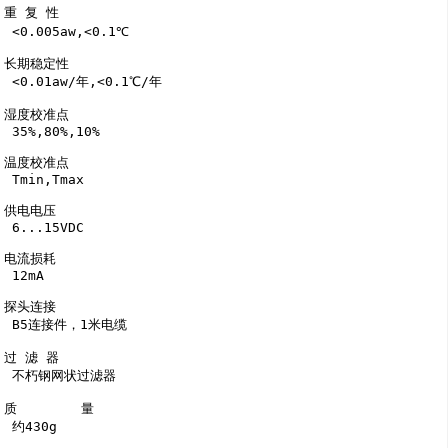
重 复 性

 <0.005aw,<0.1℃

长期稳定性

 <0.01aw/年,<0.1℃/年

湿度校准点

 35%,80%,10%

温度校准点

 Tmin,Tmax

供电电压

 6...15VDC

电流损耗

 12mA

探头连接

 B5连接件，1米电缆

过 滤 器

 不朽钢网状过滤器

质        量

 约430g
