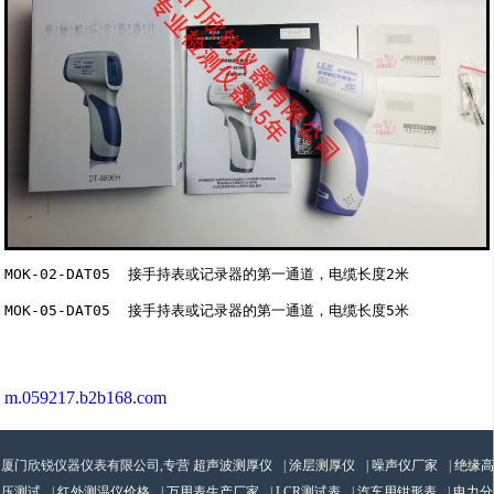
MOK-02-DAT05  接手持表或记录器的第一通道，电缆长度2米

MOK-05-DAT05  接手持表或记录器的第一通道，电缆长度5米

m.059217.b2b168.com
厦门欣锐仪器仪表有限公司,专营
超声波测厚仪
|
涂层测厚仪
|
噪声仪厂家
|
绝缘高
压测试
|
红外测温仪价格
|
万用表生产厂家
|
LCR测试表
|
汽车用钳形表
|
电力分