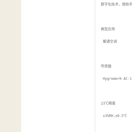
数字化技术，借助手持表
典型应用

 暖通空调

传感器

 Hygromer® AC-1 ，Pt100 1/3DIN

23℃精度

 ±3%RH,±0.5℃
