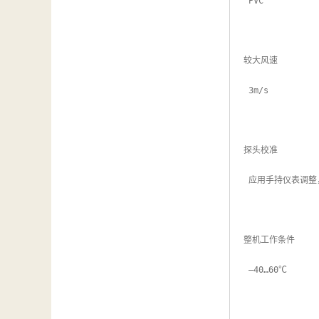
 PVC

较大风速

 3m/s

探头校准

 应用手持仪表调整，HygroPlam 3 + ACRLXB5

整机工作条件

 –40…60℃
