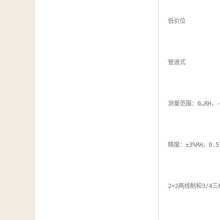
低价位

管道式

测量范围：0…RH，-1
精度：±3%RH，0.5
2×2两线制和3/4三