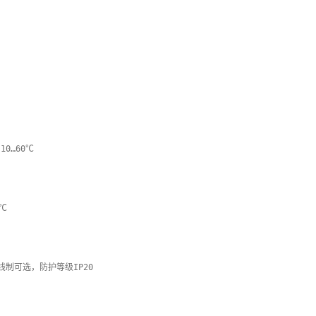
0…60℃

℃

线制可选，防护等级IP20
