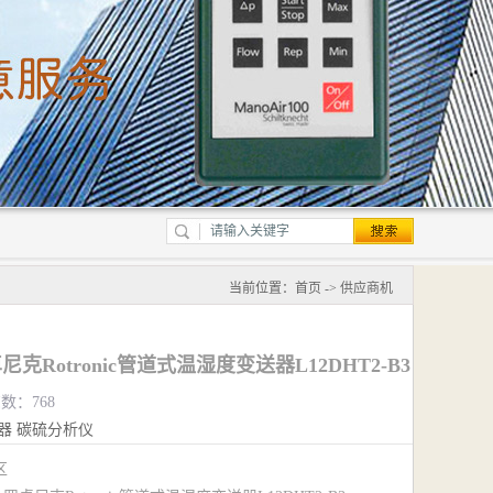
当前位置：
首页
->
供应商机
卓尼克Rotronic管道式温湿度变送器L12DHT2-B3
览数：768
器
碳硫分析仪
江区