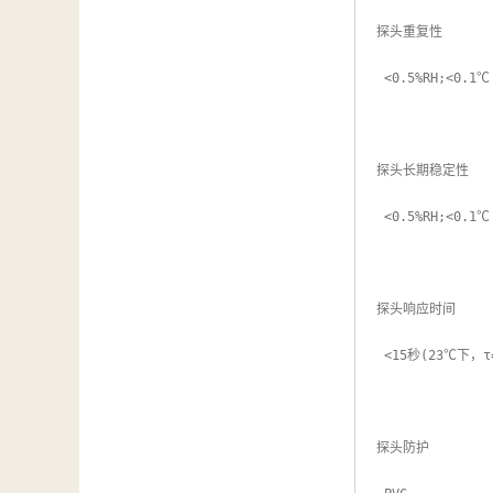
探头重复性

 <0.5%RH;<0.1℃

探头长期稳定性

 <0.5%RH;<0.1℃

探头响应时间

 <15秒(23℃下，τ=63，1m/s风速)

探头防护
