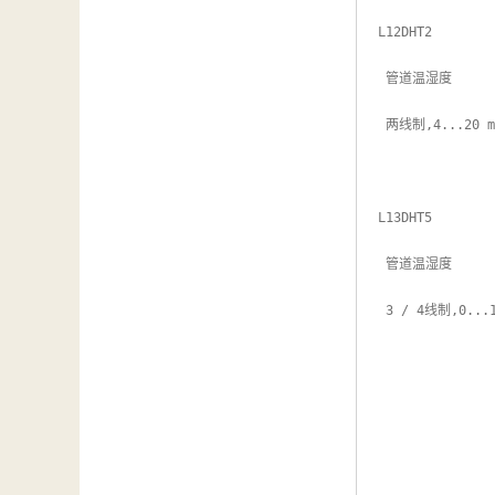
汽车维修检测设备
L12DHT2

 管道温湿度

 两线制,4...20 mA, 0...100 %rh, 0...50℃

L13DHT5

 管道温湿度

 3 / 4线制,0...10 V, 0...100 %rh, 0...50 °C
