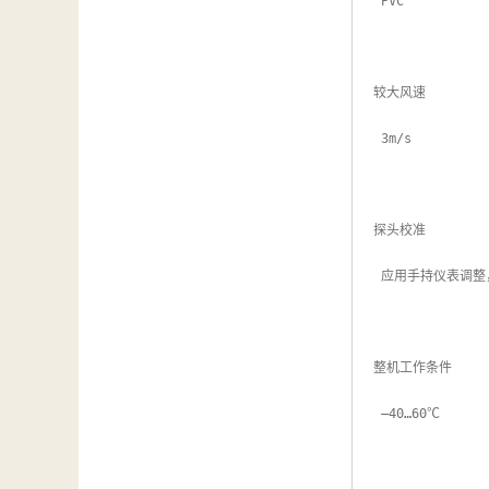
 PVC

较大风速

 3m/s

探头校准

 应用手持仪表调整，HygroPlam 3 + AC1625

整机工作条件

 –40…60℃
