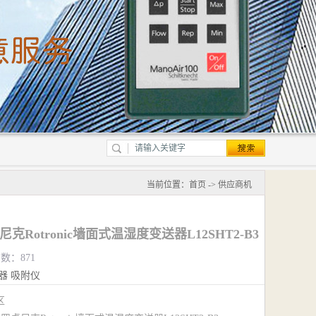
当前位置：
首页
->
供应商机
卓尼克Rotronic墙面式温湿度变送器L12SHT2-B3
览数：871
器
吸附仪
江区