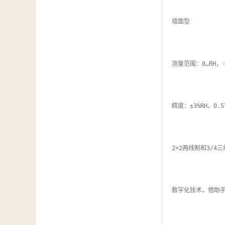
墙面型

测量范围：0…RH，-1
精度：±3%RH，0.5
2×2两线制和3/4三
数字化技术，借助手持表