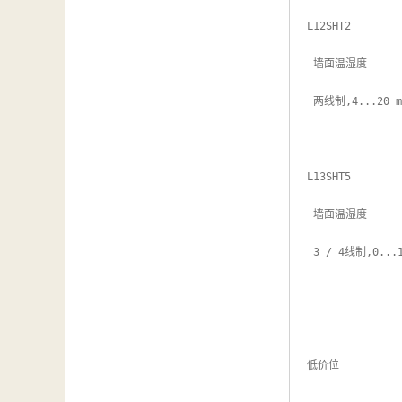
汽车维修检测设备
L12SHT2

 墙面温湿度

 两线制,4...20 mA, 0...100 %rh, 0...50℃

L13SHT5

 墙面温湿度

 3 / 4线制,0...10 V, 0...100 %rh, 0...50 °C

低价位
