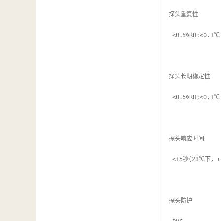
探头重复性

 <0.5%RH;<0.1℃

探头长期稳定性

 <0.5%RH;<0.1℃

探头响应时间

 <15秒(23℃下，τ=63，1m/s风速)

探头防护
