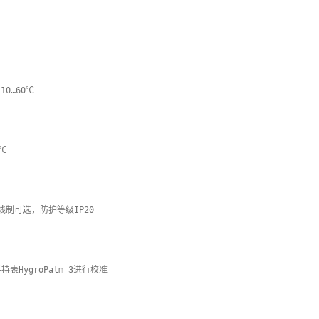
0…60℃

℃

线制可选，防护等级IP20

HygroPalm 3进行校准
