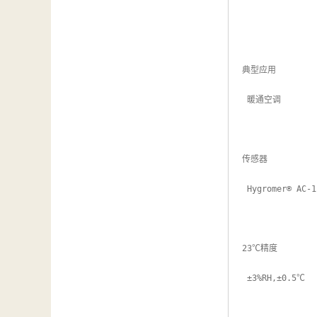
典型应用

 暖通空调

传感器

 Hygromer® AC-1 ，Pt100 1/3DIN

23℃精度

 ±3%RH,±0.5℃
