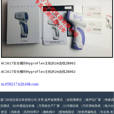
AC1617安全栅到HygroFlex主机的2m连线ZB002

m.059217.b2b168.com
厦门欣锐仪器仪表有限公司,专营
超声波测厚仪
|
涂层测厚仪
|
噪声仪厂家
|
绝缘高
压测试
|
红外测温仪价格
|
万用表生产厂家
|
LCR测试表
|
汽车用钳形表
|
电力分
析仪
|
兆欧表
|
瓦特功率计
|
微欧姆计
|
接地电阻仪
|
钳形泄漏电流
| 等业务,有