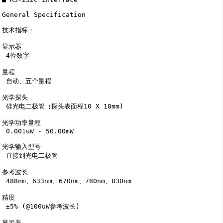
General Specification

技术指标：

显示器

 4位数字

量程

 自动、五个量程

光学探头

 硅光电二极管（探头表面程10 X 10mm)

光学功率量程

 0.001uW - 50.00mW 

光学输入型号

 直接到光电二极管

参考波长

 488nm、633nm、670nm、780nm、830nm

精度

 ±5% (@100uW参考波长)

显示器
