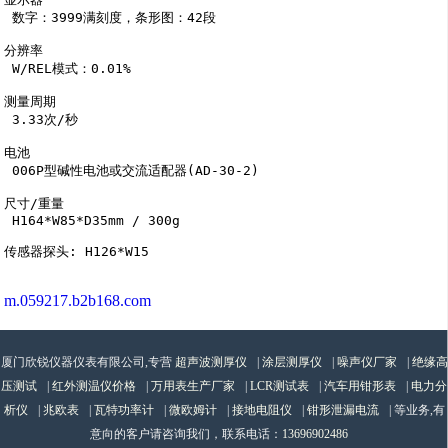
 数字：3999满刻度，条形图：42段

分辨率

 W/REL模式：0.01%

测量周期

 3.33次/秒 

电池

 006P型碱性电池或交流适配器(AD-30-2)

尺寸/重量

 H164*W85*D35mm / 300g

传感器探头: H126*W15
m.059217.b2b168.com
厦门欣锐仪器仪表有限公司,专营
超声波测厚仪
|
涂层测厚仪
|
噪声仪厂家
|
绝缘高
压测试
|
红外测温仪价格
|
万用表生产厂家
|
LCR测试表
|
汽车用钳形表
|
电力分
析仪
|
兆欧表
|
瓦特功率计
|
微欧姆计
|
接地电阻仪
|
钳形泄漏电流
| 等业务,有
意向的客户请咨询我们，联系电话：
13696902486