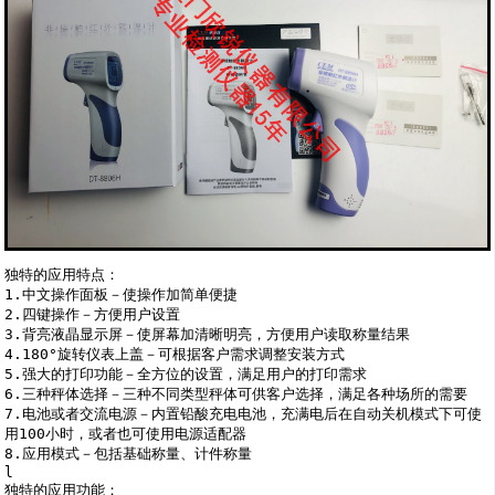
独特的应用特点：

1.中文操作面板－使操作加简单便捷

2.四键操作－方便用户设置

3.背亮液晶显示屏－使屏幕加清晰明亮，方便用户读取称量结果

4.180°旋转仪表上盖－可根据客户需求调整安装方式

5.强大的打印功能－全方位的设置，满足用户的打印需求

6.三种秤体选择－三种不同类型秤体可供客户选择，满足各种场所的需要

7.电池或者交流电源－内置铅酸充电电池，充满电后在自动关机模式下可使
用100小时，或者也可使用电源适配器

8.应用模式－包括基础称量、计件称量

l

独特的应用功能：
