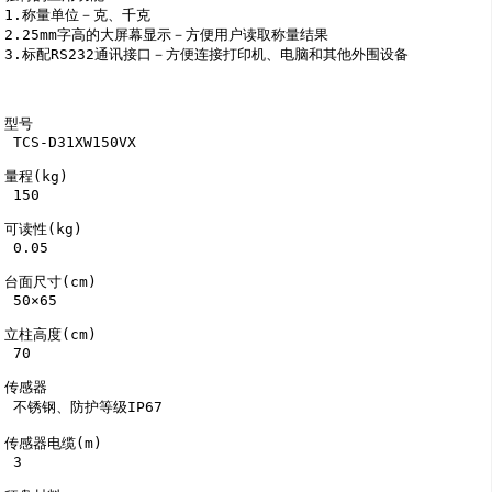
1.称量单位－克、千克

2.25mm字高的大屏幕显示－方便用户读取称量结果

3.标配RS232通讯接口－方便连接打印机、电脑和其他外围设备

型号

 TCS-D31XW150VX

量程(kg)

 150

可读性(kg)

 0.05

台面尺寸(cm)

 50×65

立柱高度(cm)

 70

传感器

 不锈钢、防护等级IP67

传感器电缆(m)

 3
