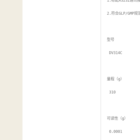
1.标配RS232通
2.符合GLP/G
型号

 DV314C

量程（g）

 310

可读性（g）

 0.0001
