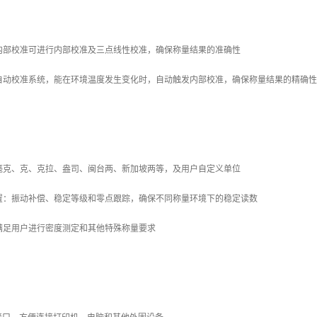
内部校准可进行内部校准及三点线性校准，确保称量结果的准确性

自动校准系统，能在环境温度发生变化时，自动触发内部校准，确保称量结果的精确性

毫克、克、克拉、盎司、闽台两、新加坡两等，及用户自定义单位

置：振动补偿、稳定等级和零点跟踪，确保不同称量环境下的稳定读数

满足用户进行密度测定和其他特殊称量要求
