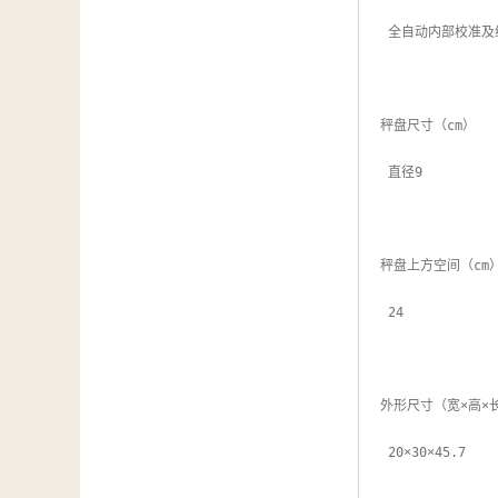
 全自动内部校准及线性校准

秤盘尺寸（cm）

 直径9

秤盘上方空间（cm）
 24

外形尺寸（宽×高×长
 20×30×45.7
