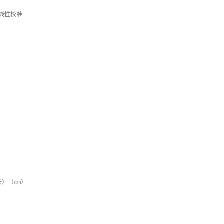


）（cm）
