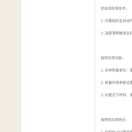
汽车维修检测设备
的自动校准技术:

1.内置砝码全自动
2.温度漂移触发全
独特应用功能:

1.多种称量单位：
2.称量环境参数设
3.内置式下秤钩：
独特的应用特点：
