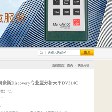
当前位置：
首页
->
供应商机
奥豪斯Discovery专业型分析天平DV314C
览数：725
天平
江区