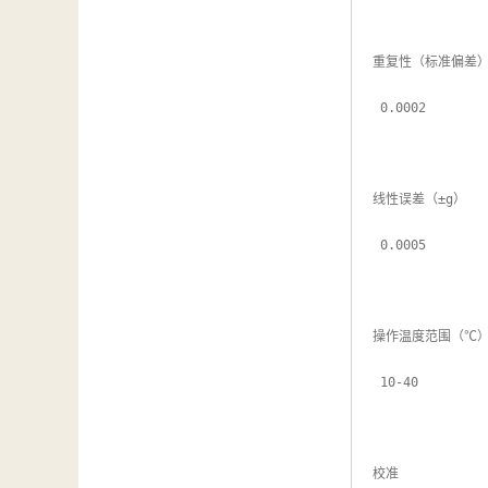
重复性（标准偏差）
 0.0002

线性误差（±g）

 0.0005

操作温度范围（℃）
 10-40

校准
