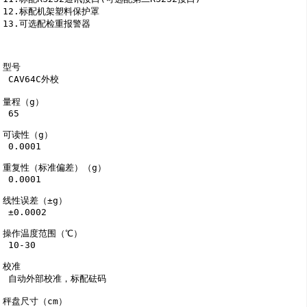
12.标配机架塑料保护罩 

13.可选配检重报警器

型号

 CAV64C外校

量程（g）

 65

可读性（g）

 0.0001

重复性（标准偏差）（g）

 0.0001

线性误差（±g）

 ±0.0002

操作温度范围（℃）

 10-30

校准

 自动外部校准，标配砝码

秤盘尺寸（cm）
