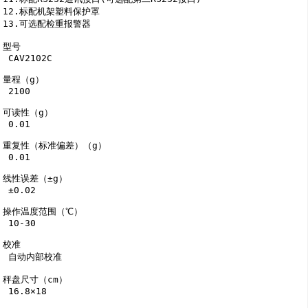
12.标配机架塑料保护罩 

13.可选配检重报警器

型号

 CAV2102C

量程（g）

 2100

可读性（g）

 0.01

重复性（标准偏差）（g）

 0.01

线性误差（±g）

 ±0.02

操作温度范围（℃）

 10-30

校准

 自动内部校准 

秤盘尺寸（cm）

 16.8×18 
