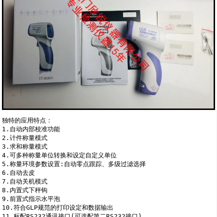
独特的应用特点：

1.自动内部校准功能 

2.计件称量模式 

3.求和称量模式 

4.可多种称量单位转换和设定自定义单位 

5.称量环境参数设置:自动零点跟踪、多级过滤选择 

6.自动去皮 

7.自动关机模式 

8.内置式下秤钩 

9.前置式指示水平泡 

10.符合GLP规范的打印设定和数据输出 

11.标配RS232通讯接口(可选配第二RS232接口) 
