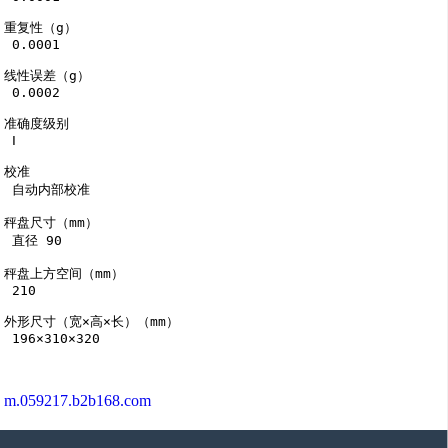
重复性（g）

 0.0001

线性误差（g）

 0.0002

准确度级别

 Ⅰ

校准

 自动内部校准

秤盘尺寸（mm）

 直径 90

秤盘上方空间（mm）

 210

外形尺寸（宽×高×长）（mm）

 196×310×320

m.059217.b2b168.com