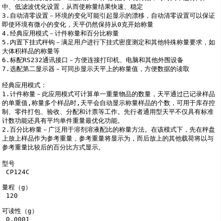
中、低滤波优化设置，从而使称量结果快速、稳定

3.自动清零设置－环境的变化可能引起显示的漂移，自动清零设置可以保证
即使环境有微小的变化，天平仍然保持从0克开始称量

4.经典应用模式－计件称量和百分比称量

5.内置下挂式秤钩－满足用户进行下挂式密度测定和其他特殊称量要求，如
大体积样品的称量等

6.标配RS232通讯接口－方便连接打印机、电脑和其他外围设备

7.选配第二显示器－可同步显示天平上的称量值，方便数据的读取

经典应用模式：

1.计件称量－此应用模式可计算单一重量物品的数量，天平通过已记录样品
的单重值,称量多个样品时,天平会自动显示称量样品的个数，可用于库存控
制、零件打包、验收、分配和计票等工作。先行者通用型天平不仅具有标准
计数功能还具有平均单件重量最优化功能。

2.百分比称量－广泛用于溶剂溶液配比的称量方法。在该模式下，先在秤盘
上放上样品作为参考重量，参考重量将显示为，而后放上的其他载荷将以与
参考重量比较后的百分比方式显示。

型号

 CP124C

量程（g）

 120

可读性（g）

 0.0001
