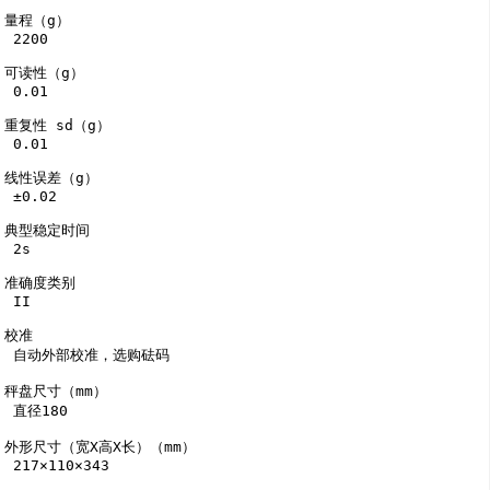
量程（g）

 2200

可读性（g）

 0.01

重复性 sd（g）

 0.01

线性误差（g）

 ±0.02

典型稳定时间

 2s

准确度类别

 II

校准

 自动外部校准，选购砝码

秤盘尺寸（mm）

 直径180

外形尺寸（宽X高X长）（mm） 

 217×110×343
