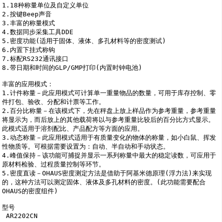
1.18种称量单位及自定义单位

2.按键Beep声音

3.丰富的称量模式

4.数据同步采集工具DDE

5.密度功能(适用于固体、液体、多孔材料等的密度测试)

6.内置下挂式称钩

7.标配RS232通讯接口

8.带日期和时间的GLP/GMP打印(内置时钟电池)

丰富的应用模式：

1.计件称量－此应用模式可计算单一重量物品的数量，可用于库存控制、零
件打包、验收、分配和计票等工作。

2.百分比称量－在该模式下，先在秤盘上放上样品作为参考重量，参考重量
将显示为，而后放上的其他载荷将以与参考重量比较后的百分比方式显示。
此模式适用于溶剂配比、产品配方等方面的应用。

3.动态称量－此应用模式适用于有质量变化的物体的称量，如小白鼠、挥发
性物质等。可根据需要设置为：自动、半自动和手动状态。

4.峰值保持－该功能可捕捉并显示一系列称量中最大的稳定读数，可应用于
原材料检验、过程质量控制等环节。

5.密度直读－OHAUS密度测定方法是借助于阿基米德原理(浮力法)来实现
的，这种方法可以测定固体、液体及多孔材料的密度。(此功能需要配合
OHAUS的密度组件)

型号

 AR2202CN
