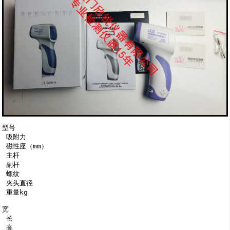
型号

 吸附力

 磁性座（mm）

 主杆

 副杆

 螺纹

 夹头直径

 重量kg

宽

 长

 高
