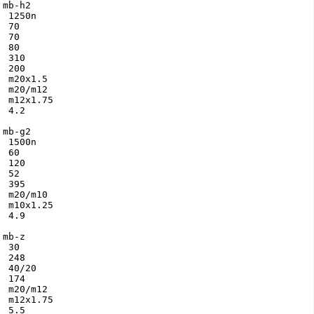
mb-h2

 1250n

 70

 70

 80

 310

 200

 m20x1.5

 m20/m12

 m12x1.75

 4.2

mb-g2

 1500n

 60

 120

 52

 395

 m20/m10

 m10x1.25

 4.9

mb-z

 30

 248

 40/20

 174

 m20/m12

 m12x1.75

 5.5
