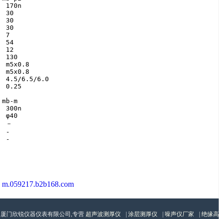
 170n

 30

 30

 30

 7

 54

 12

 130

 m5x0.8

 m5x0.8

 4.5/6.5/6.0

 0.25

mb-m

 300n

 φ40

 －

 -

 -

m.059217.b2b168.com
厦门欣锐仪器仪表有限公司,专营
超声波测厚仪
|
涂层测厚仪
|
噪声仪厂家
|
绝缘高