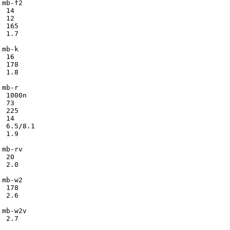
mb-f2

 14

 12

 165

 1.7

mb-k

 16

 178

 1.8

mb-r

 1000n

 73

 225

 14

 6.5/8.1

 1.9

mb-rv

 20

 2.0

mb-w2

 178

 2.6

mb-w2v

 2.7
