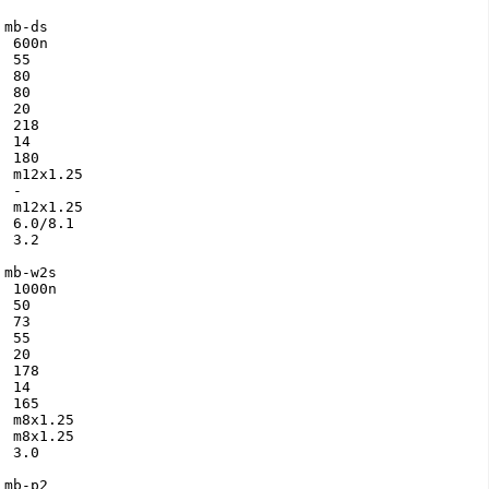
mb-ds

 600n

 55

 80

 80

 20

 218

 14

 180

 m12x1.25

 -

 m12x1.25

 6.0/8.1

 3.2

mb-w2s

 1000n

 50

 73

 55

 20

 178

 14

 165

 m8x1.25

 m8x1.25

 3.0

mb-p2
