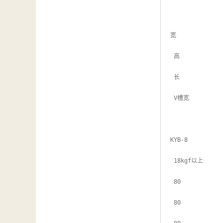
汽车维修检测设备
宽

 高

 长

 V槽宽

KYB-8

 18kgf以上

 80

 80
