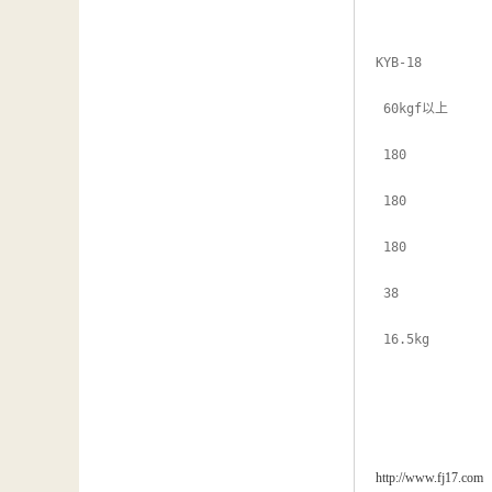
KYB-18

 60kgf以上

 180

 180

 180

 38

 16.5kg

http://www.fj17.com