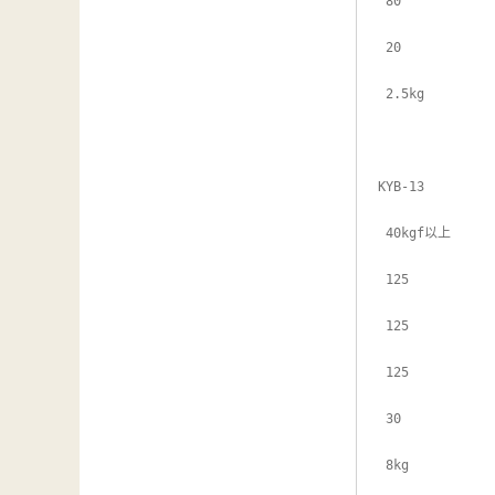
 80

 20

 2.5kg

KYB-13

 40kgf以上

 125

 125

 125

 30

 8kg
