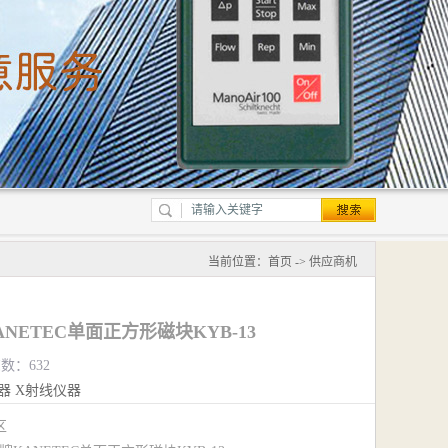
当前位置：
首页
->
供应商机
ANETEC单面正方形磁块KYB-13
览数：632
器
X射线仪器
江区