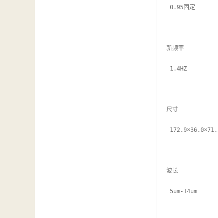
 0.95固定

新频率

 1.4HZ

尺寸

 172.9×36.0×71.5mm

波长

 5um-14um
