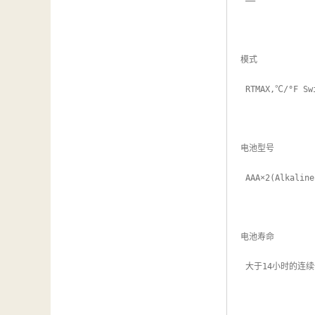
 ——

模式

 RTMAX,℃/°F Switchable

电池型号

 AAA×2(Alkaline)

电池寿命

 大于14小时的连续使用时间
