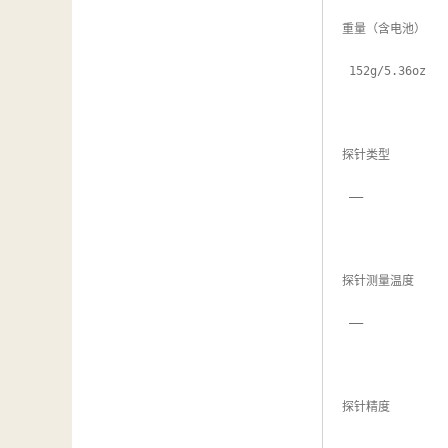
重量（含电池）

 152g/5.36oz

探针类型

 ——

探针测量温度

 ——

探针精度
