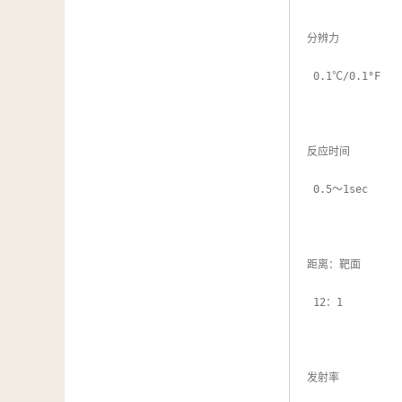
分辨力

 0.1℃/0.1°F

反应时间

 0.5～1sec

距离：靶面

 12：1

发射率
