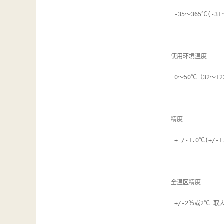
汽车维修检测设备
 -35～365℃(-31～689°F)

使用环境温度

 0～50℃（32～122°F）

精度

 + /-1.0℃(+/-1.8°F)

全温区精度

 +/-2％或2℃ 取大
