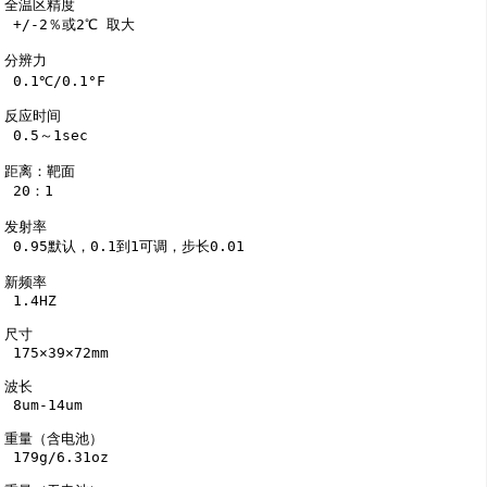
全温区精度

 +/-2％或2℃ 取大

分辨力

 0.1℃/0.1°F

反应时间

 0.5～1sec

距离：靶面

 20：1

发射率

 0.95默认，0.1到1可调，步长0.01

新频率

 1.4HZ

尺寸

 175×39×72mm

波长

 8um-14um

重量（含电池）

 179g/6.31oz
