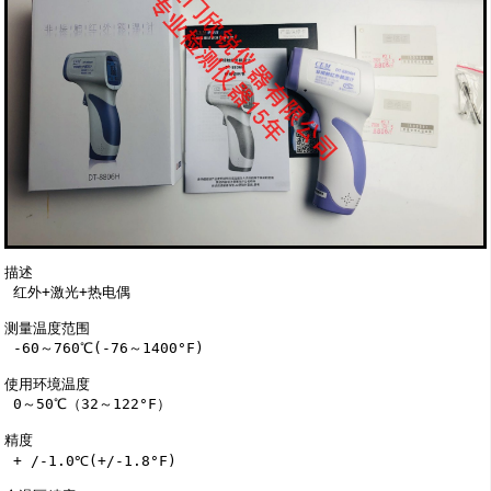
描述

 红外+激光+热电偶

测量温度范围

 -60～760℃(-76～1400°F)

使用环境温度

 0～50℃（32～122°F）

精度

 + /-1.0℃(+/-1.8°F)
