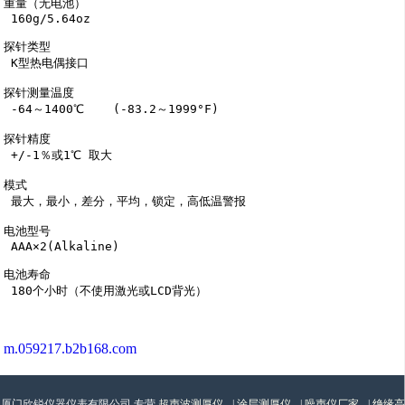
重量（无电池）

 160g/5.64oz

探针类型

 K型热电偶接口

探针测量温度

 -64～1400℃    (-83.2～1999°F)

探针精度

 +/-1％或1℃ 取大

模式

 最大，最小，差分，平均，锁定，高低温警报

电池型号

 AAA×2(Alkaline)

电池寿命

 180个小时（不使用激光或LCD背光）

m.059217.b2b168.com
厦门欣锐仪器仪表有限公司,专营
超声波测厚仪
|
涂层测厚仪
|
噪声仪厂家
|
绝缘高