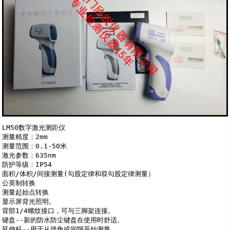
LM50数字激光测距仪

测量精度：2mm 

测量范围：0.1-50米 

激光参数：635nm 

防护等级：IP54

面积/体积/间接测量(勾股定律和双勾股定律测量）

公英制转换 

测量起始点转换 

显示屏背光照明。 

背部1/4螺纹接口，可与三脚架连接。 

键盘--新的防水防尘键盘在使用时舒适。 

延伸杆--用于从墙角或间隙开始测量。 
