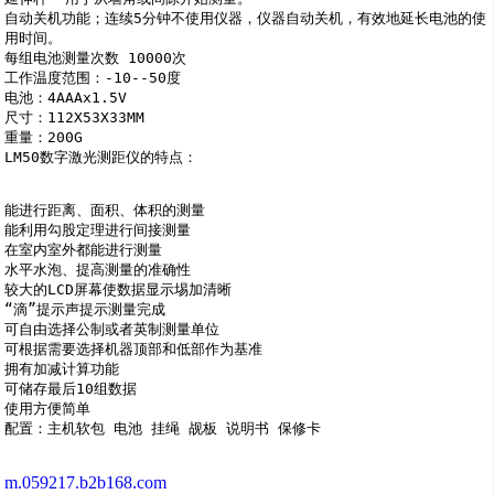
自动关机功能；连续5分钟不使用仪器，仪器自动关机，有效地延长电池的使
用时间。 

每组电池测量次数 10000次 

工作温度范围：-10--50度 

电池：4AAAx1.5V 

尺寸：112X53X33MM 

重量：200G

LM50数字激光测距仪的特点： 

能进行距离、面积、体积的测量 

能利用勾股定理进行间接测量 

在室内室外都能进行测量 

水平水泡、提高测量的准确性 

较大的LCD屏幕使数据显示埸加清晰 

“滴”提示声提示测量完成 

可自由选择公制或者英制测量单位 

可根据需要选择机器顶部和低部作为基准 

拥有加减计算功能 

可储存最后10组数据 

使用方便简单

m.059217.b2b168.com