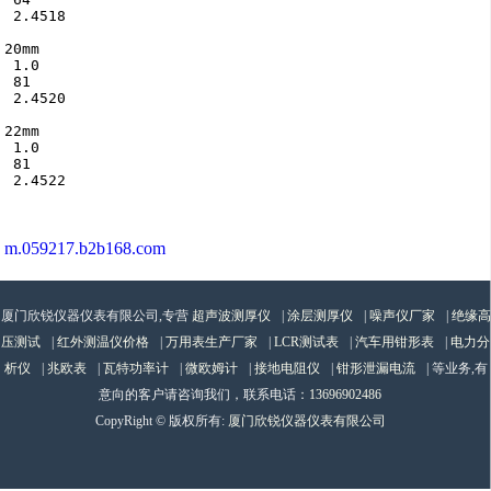
 2.4518

20mm

 1.0

 81

 2.4520

22mm

 1.0

 81

 2.4522

m.059217.b2b168.com
厦门欣锐仪器仪表有限公司,专营
超声波测厚仪
|
涂层测厚仪
|
噪声仪厂家
|
绝缘高
压测试
|
红外测温仪价格
|
万用表生产厂家
|
LCR测试表
|
汽车用钳形表
|
电力分
析仪
|
兆欧表
|
瓦特功率计
|
微欧姆计
|
接地电阻仪
|
钳形泄漏电流
| 等业务,有
意向的客户请咨询我们，联系电话：
13696902486
CopyRight © 版权所有:
厦门欣锐仪器仪表有限公司