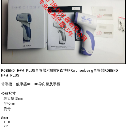
ROBEND H+W PLUS弯管器/德国罗森博格Rothenberg弯管器ROBEND 
H+W PLUS

带靠模、低摩擦ROLUB导向蹄及手柄 

公称尺寸

 最大壁厚mm

 半径mm

 货号

8mm

 1.0

 22
