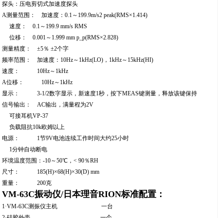
探头：压电剪切式加速度探头
A
测量范围： 加速度：0.1～199.9m/s2 peak(RMS×1.414)
速度： 0.1～199.9 mm/s RMS
位移： 0.001～1.999 mm p_p(RMS×2.828)
测量精度： ±5％ ±2个字
频率范围： 加速度：10Hz～1kHz(LO)，1kHz～15kHz(HI)
速度： 10Hz～1kHz
A
位移： 10Hz～1kHz
显示： 3-1/2数字显示，新速度1秒，按下MEAS键测量，释放该键保持
信号输出： AC输出，满量程为2V
可接耳机VP-37
负载阻抗10k欧姆以上
电源： 1节9V电池连续工作时间大约25小时
1分钟自动断电
环境温度范围：-10～50℃，< 90％RH
尺寸： 185(H)×68(H)×30(D) mm
重量： 200克
VM-63C振动仪/日本理音RION标准配置：
1·VM-63C测振仪主机 一台
2·硅胶外壳 一个