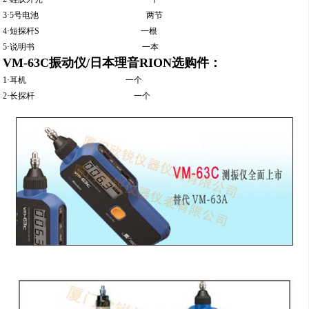
3·5号电池 两节
4·短探杆S 一根
5·说明书 一本
VM-63C振动仪/日本理音RION选购件：
1·耳机 一个
2·长探杆 一个