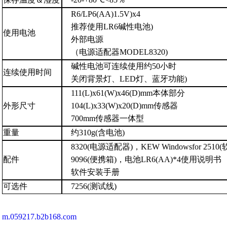
R6/LP6(AA)1.5V)x4
推荐使用
LR6
碱性电池
)
使用电池
外部电源
（电源适配器
MODEL8320)
碱性电池可连续使用约
50
小时
连续使用时间
关闭背景灯、
LED
灯、蓝牙功能
)
111(L)x61(W)x46(D)mm
本体部分
外形尺寸
104(L)x33(W)x20(D)mm
传感器
700mm
传感器一体型
重量
约
310g(
含电池
)
8320(
电源适配器
)
，
KEW Windowsfor 2510(
配件
9096(
便携箱
)
，电池
LR6(AA)*4
使用说明书
软件安装手册
可选件
7256(
测试线
)
m.059217.b2b168.com