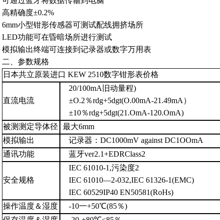
可通过蓝牙将数据传输到电脑
高精确度
±0.2%
6mm
小型钳形传感器可测试配线拥挤场所
LED
功能可在昏暗场所进行测试
模拟输出终端可连接到记录器或数字万用表
二、参数规格
日本共立原装进口
KEW 2510
数字钳形表价格
20/100mA
旧动量程
)
直流电流
±O.2
％
rdg+5dgt(O.00mA-21.49mA
）
±10
％
rdg+5dgt(21.OmA-120.OmA)
被测测定导体径
最大
6mm
模拟输出
记录器：
DC1000mV against DC1OOmA
通讯功能
蓝牙
ver2.1+EDRClass2
IEC 61010-1,
污染度
2
安全规格
IEC 61010—2-032,IEC 61326-1(EMC)
IEC 60529IP40 EN50581(RoHs)
操作温度＆湿度
-10
一
+50℃(85
％
)
保存温度＆湿度
-20-+80℃<85
％