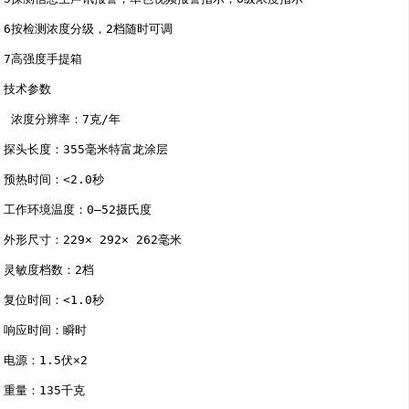
6按检测浓度分级，2档随时可调

7高强度手提箱

技术参数

 浓度分辨率：7克/年

探头长度：355毫米特富龙涂层

预热时间：<2.0秒

工作环境温度：0—52摄氏度

外形尺寸：229× 292× 262毫米

灵敏度档数：2档

复位时间：<1.0秒

响应时间：瞬时

电源：1.5伏×2               
