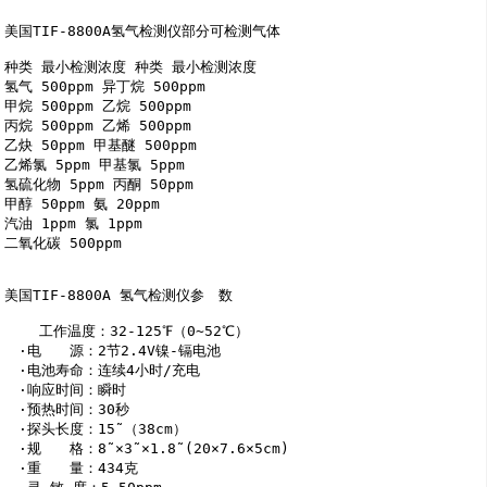
美国TIF-8800A氢气检测仪部分可检测气体 

种类 最小检测浓度 种类 最小检测浓度 

氢气 500ppm 异丁烷 500ppm 

甲烷 500ppm 乙烷 500ppm 

丙烷 500ppm 乙烯 500ppm 

乙炔 50ppm 甲基醚 500ppm 

乙烯氯 5ppm 甲基氯 5ppm 

氢硫化物 5ppm 丙酮 50ppm 

甲醇 50ppm 氨 20ppm 

汽油 1ppm 氯 1ppm 

二氧化碳 500ppm    

美国TIF-8800A 氢气检测仪参　数 

    工作温度：32-125℉（0~52℃） 

　·电　　源：2节2.4V镍-镉电池 

　·电池寿命：连续4小时/充电 

　·响应时间：瞬时 

　·预热时间：30秒 

　·探头长度：15˜（38cm） 

　·规　　格：8˜×3˜×1.8˜(20×7.6×5cm) 

　·重　　量：434克 
