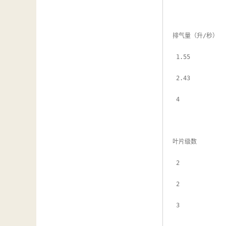
汽车维修检测设备
排气量（升/秒）

 1.55

 2.43

 4

叶片级数

 2

 2

 3
