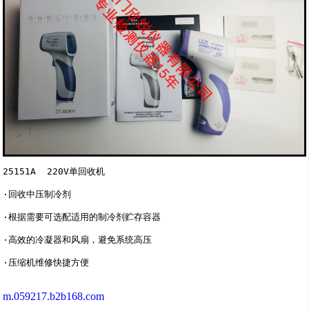
25151A  220V单回收机

·回收中压制冷剂

·根据需要可选配适用的制冷剂贮存容器

·高效的冷凝器和风扇，避免系统高压

m.059217.b2b168.com