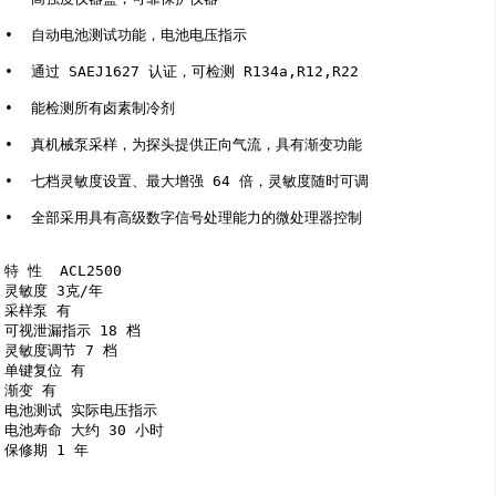
•  自动电池测试功能，电池电压指示 

•  通过 SAEJ1627 认证，可检测 R134a,R12,R22 

•  能检测所有卤素制冷剂 

•  真机械泵采样，为探头提供正向气流，具有渐变功能 

•  七档灵敏度设置、最大增强 64 倍，灵敏度随时可调 

•  全部采用具有高级数字信号处理能力的微处理器控制 

特 性  ACL2500  

灵敏度 3克/年 

采样泵 有 

可视泄漏指示 18 档 

灵敏度调节 7 档 

单键复位 有 

渐变 有 

电池测试 实际电压指示  

电池寿命 大约 30 小时 

保修期 1 年 
