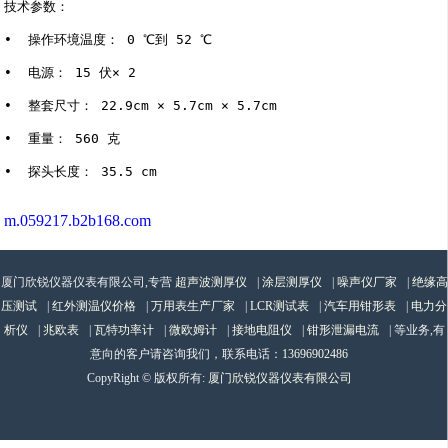
技术参数： 

•  操作环境温度： 0 ℃到 52 ℃ 

•  电源： 15 伏× 2 

•  整套尺寸： 22.9cm × 5.7cm × 5.7cm 

•  重量： 560 克 

m.059217.b2b168.com
厦门欣锐仪器仪表有限公司,专营
超声波测厚仪
|
涂层测厚仪
|
噪声仪厂家
|
绝缘高
压测试
|
红外测温仪价格
|
万用表生产厂家
|
LCR测试表
|
汽车用钳形表
|
电力分
析仪
|
兆欧表
|
瓦特功率计
|
微欧姆计
|
接地电阻仪
|
钳形泄漏电流
| 等业务,有
意向的客户请咨询我们，联系电话：
13696902486
CopyRight © 版权所有:
厦门欣锐仪器仪表有限公司